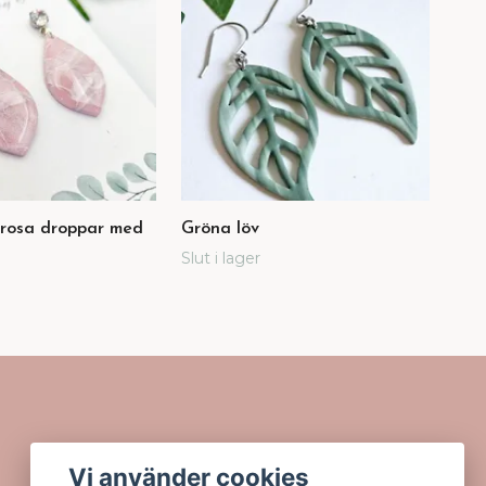
rosa droppar med
Gröna löv
Ret
199
Slut i lager
Vi använder cookies