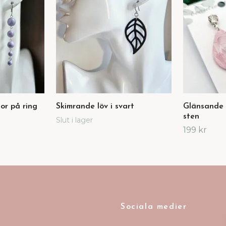
or på ring
Skimrande löv i svart
Glänsande 
sten
Slut i lager
199 kr
Sociala medier