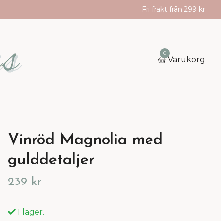
Fri frakt från 299 kr
0
Varukorg
Vinröd Magnolia med
gulddetaljer
239 kr
I lager.