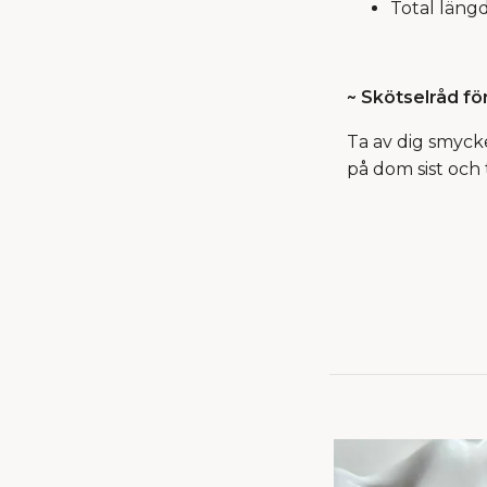
Total läng
~ Skötselråd fö
Ta av dig smyck
på dom sist och 