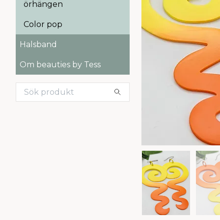
örhängen
Color pop
Halsband
Om beauties by Tess