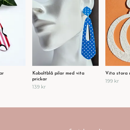
ar
Koboltblå pilar med vita
Vita stora 
prickar
199 kr
139 kr