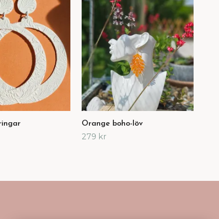
ringar
Orange boho-löv
Sto
279 kr
279