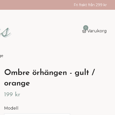
Fri frakt från 299 kr
0
Varukorg
ge
Ombre örhängen - gult /
orange
199 kr
Modell