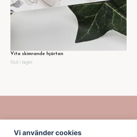
Vita skimrande hjärtan
G
9
Slut i lager
Länkar
Vi använder cookies