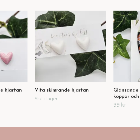
e hjärtan
Vita skimrande hjärtan
Glänsande 
koppar och
Slut i lager
99 kr