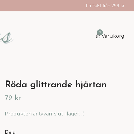
Fri frakt från 299 kr
0
Varukorg
Röda glittrande hjärtan
79 kr
Produkten är tyvärr slut i lager. :(
Dela