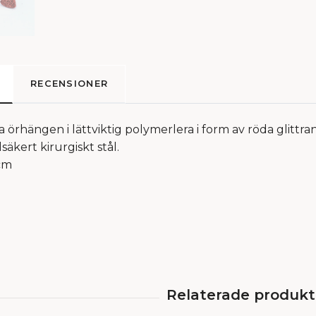
RECENSIONER
örhängen i lättviktig polymerlera i form av röda glittra
elsäkert kirurgiskt stål.
 cm