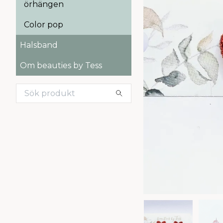
örhängen
Color pop
Halsband
Om beauties by Tess