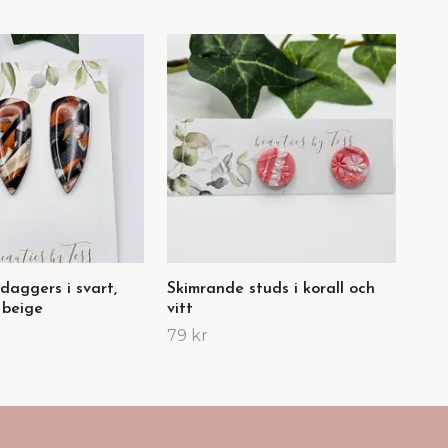
daggers i svart,
Skimrande studs i korall och
Ski
 beige
vitt
79 
79 kr